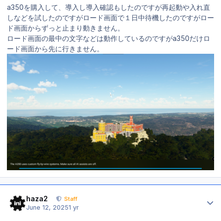
a350を購入して、導入し導入確認もしたのですが再起動や入れ直
しなどを試したのですがロード画面で１日中待機したのですがロー
ド画面からずっと止まり動きません。
ロード画面の最中の文字などは動作しているのですがa350だけロ
ード画面から先に行きません。
Author stats
haza2
Staff
June 12, 2025
1 yr